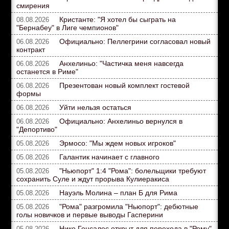
смирения
Кристанте: "Я хотел бы сыграть на
08.08.2026
"Бернабеу" в Лиге чемпионов"
Официально: Пеллегрини согласовал новый
06.08.2026
контракт
Анхелиньо: "Частичка меня навсегда
06.08.2026
останется в Риме"
Презентован новый комплект гостевой
06.08.2026
формы
Уйти нельзя остаться
06.08.2026
Официально: Анхелиньо вернулся в
06.08.2026
"Депортиво"
Эрмосо: "Мы ждем новых игроков"
05.08.2026
Галантик начинает с главного
05.08.2026
"Ньюпорт" 1:4 "Рома": болельщики требуют
05.08.2026
сохранить Суле и ждут прорыва Кулиеракиса
Науэль Молина – план Б для Рима
05.08.2026
"Рома" разгромила "Ньюпорт": дебютные
05.08.2026
голы новичков и первые выводы Гасперини
Нико Гонсалес открыт для перехода в "Рому"
05.08.2026