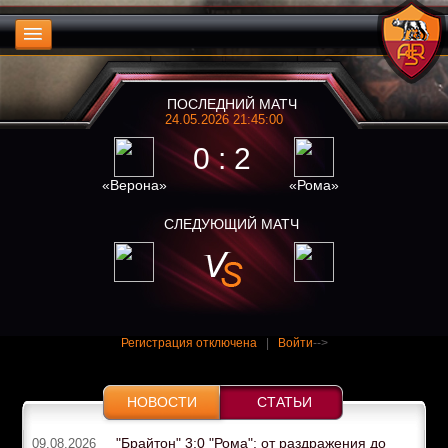
ПОСЛЕДНИЙ МАТЧ
24.05.2026 21:45:00
0 : 2
«Верона»
«Рома»
СЛЕДУЮЩИЙ МАТЧ
Регистрация отключена
|
Войти
-->
НОВОСТИ
СТАТЬИ
"Брайтон" 3:0 "Рома": от раздражения до
09.08.2026