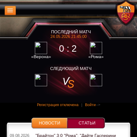
ПОСЛЕДНИЙ МАТЧ
24.05.2026 21:45:00
0 : 2
«Верона»
«Рома»
СЛЕДУЮЩИЙ МАТЧ
Регистрация отключена
|
Войти
-->
НОВОСТИ
СТАТЬИ
"Брайтон" 3:0 "Рома": "Дайте Гасперини
09.08.2026