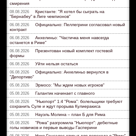
смирения
Кристанте: "Я хотел бы сыграть на
08.08.2026
"Бернабеу" в Лиге чемпионов"
Официально: Пеллегрини согласовал новый
06.08.2026
контракт
Анхелиньо: "Частичка меня навсегда
06.08.2026
останется в Риме"
Презентован новый комплект гостевой
06.08.2026
формы
Уйти нельзя остаться
06.08.2026
Официально: Анхелиньо вернулся в
06.08.2026
"Депортиво"
Эрмосо: "Мы ждем новых игроков"
05.08.2026
Галантик начинает с главного
05.08.2026
"Ньюпорт" 1:4 "Рома": болельщики требуют
05.08.2026
сохранить Суле и ждут прорыва Кулиеракиса
Науэль Молина – план Б для Рима
05.08.2026
"Рома" разгромила "Ньюпорт": дебютные
05.08.2026
голы новичков и первые выводы Гасперини
Нико Гонсалес открыт для перехода в "Рому"
05.08.2026