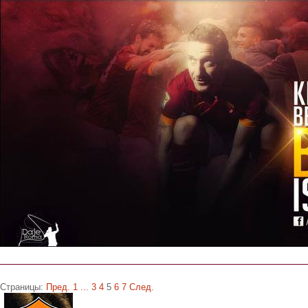
Страницы:
Пред.
1
...
3
4
5
6
7
След.