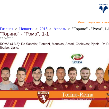
«Верон
Регистрация отключе
Главная
>
Новости
>
2015
>
Апрель
>
"Торино" - "Рома", 1-
"Торино" - "Рома", 1-1
12.04.2015
ROMA (4-3-3): De Sanctis; Florenzi, Manolas, Astori, Cholevas; Pjanic, De Ro
Ibarbo, Ljajic.