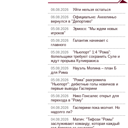
Уйти нельзя остаться
06.08.2026
Официально: Анхелиньо
06.08.2026
вернулся в "Депортиво"
Эрмосо: "Мы ждем новых
05.08.2026
игроков"
Галантик начинает с
05.08.2026
главного
"Ньюпорт" 1:4 "Рома":
05.08.2026
болельщики требуют сохранить Суле и
ждут прорыва Кулиеракиса
Науэль Молина – план Б
05.08.2026
для Рима
"Рома" разгромила
05.08.2026
"Ньюпорт": дебютные голы новичков и
первые выводы Гасперини
Нико Гонсалес открыт для
05.08.2026
перехода в "Рому"
Гасперини пока молчит. Но
04.08.2026
надолго ли?
Матич: "Тифози "Ромы"
04.08.2026
заслуживают команду, которая каждый
год борется за скудетто"