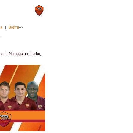
0 : 2
а»
«Рома»
на
|
Войти
-->
1
ssi, Nainggolan; Iturbe,