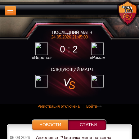
ПОСЛЕДНИЙ МАТЧ
24.05.2026 21:45:00
0 : 2
«Верона»
«Рома»
СЛЕДУЮЩИЙ МАТЧ
Регистрация отключена
|
Войти
-->
НОВОСТИ
СТАТЬИ
Анхелиньо: "Частичка меня навсегда
06.08.2026