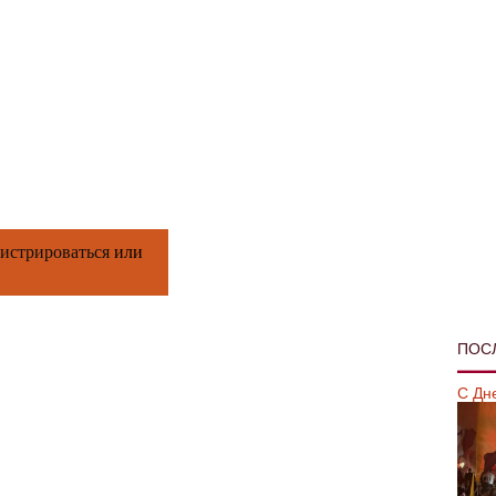
гистрироваться
или
ПОС
С Дн