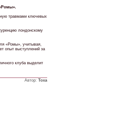
 «Ромы».
енную травмами ключевых
нкуренцию лондонскому
ля «Ромы», учитывая,
ет опыт выступлений за
личного клуба выделит
Автор:
Тоха