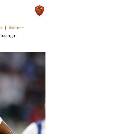
0 : 2
а»
«Рома»
на
|
Войти
-->
Роландо