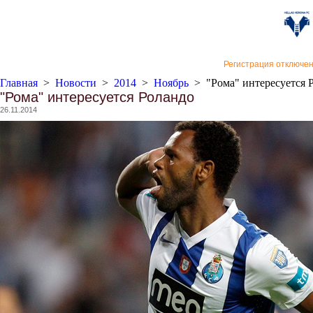
«Верон
Регистрация отключе
Главная
>
Новости
>
2014
>
Ноябрь
>
"Рома" интересуется 
"Рома" интересуется Роландо
26.11.2014