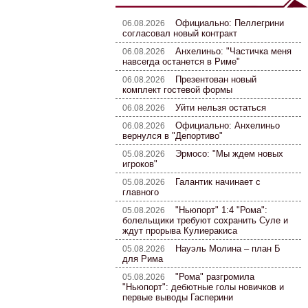
Официально: Пеллегрини
06.08.2026
согласовал новый контракт
Анхелиньо: "Частичка меня
06.08.2026
навсегда останется в Риме"
Презентован новый
06.08.2026
комплект гостевой формы
Уйти нельзя остаться
06.08.2026
Официально: Анхелиньо
06.08.2026
вернулся в "Депортиво"
Эрмосо: "Мы ждем новых
05.08.2026
игроков"
Галантик начинает с
05.08.2026
главного
"Ньюпорт" 1:4 "Рома":
05.08.2026
болельщики требуют сохранить Суле и
ждут прорыва Кулиеракиса
Науэль Молина – план Б
05.08.2026
для Рима
"Рома" разгромила
05.08.2026
"Ньюпорт": дебютные голы новичков и
первые выводы Гасперини