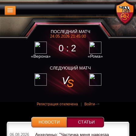
ПОСЛЕДНИЙ МАТЧ
24.05.2026 21:45:00
0 : 2
«Верона»
«Рома»
СЛЕДУЮЩИЙ МАТЧ
Регистрация отключена
|
Войти
-->
НОВОСТИ
СТАТЬИ
Анхелиньо: "Частичка меня навсегда
06.08.2026