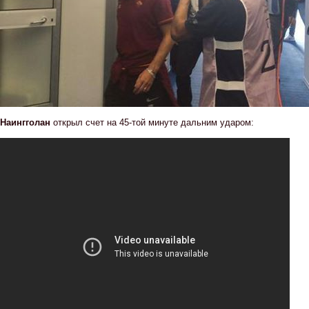
Наингголан
открыл счет на 45-той минуте дальним ударом: