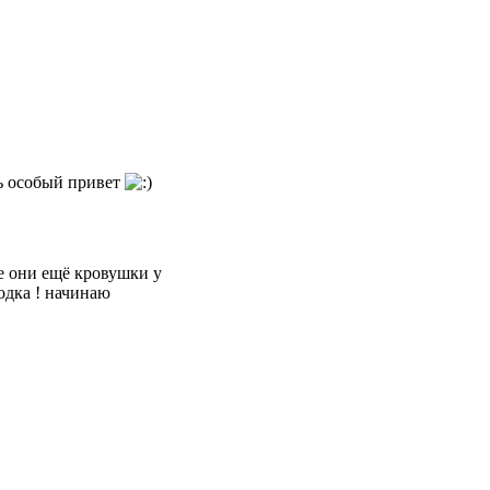
ь особый привет
е они ещё кровушки у
одка ! начинаю