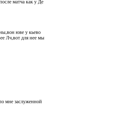
осле матча как у Де
ны,вон юве у кьево
нее Лч,вот для нее мы
 по мне заслуженной