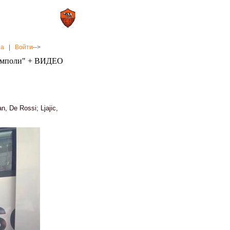
0 : 2
а»
«Рома»
на
|
Войти
-->
"Эмполи" + ВИДЕО
n, De Rossi; Ljajic,