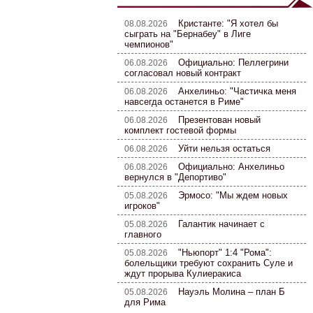
Кристанте: "Я хотел бы
08.08.2026
сыграть на "Бернабеу" в Лиге
чемпионов"
Официально: Пеллегрини
06.08.2026
согласовал новый контракт
Анхелиньо: "Частичка меня
06.08.2026
навсегда останется в Риме"
Презентован новый
06.08.2026
комплект гостевой формы
Уйти нельзя остаться
06.08.2026
Официально: Анхелиньо
06.08.2026
вернулся в "Депортиво"
Эрмосо: "Мы ждем новых
05.08.2026
игроков"
Галантик начинает с
05.08.2026
главного
"Ньюпорт" 1:4 "Рома":
05.08.2026
болельщики требуют сохранить Суле и
ждут прорыва Кулиеракиса
Науэль Молина – план Б
05.08.2026
для Рима