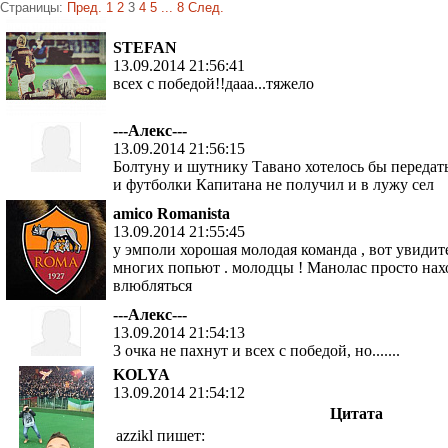
Страницы:
Пред.
1
2
3
4
5
...
8
След.
STEFAN
13.09.2014 21:56:41
всех с победой!!дааа...тяжело
---Алекс---
13.09.2014 21:56:15
Болтуну и шутнику Тавано хотелось бы передат
и футболки Капитана не получил и в лужу сел
amico Romanista
13.09.2014 21:55:45
у эмполи хорошая молодая команда , вот увидит
многих попьют . молодцы ! Манолас просто нах
влюбляться
---Алекс---
13.09.2014 21:54:13
3 очка не пахнут и всех с победой, но.......
KOLYA
13.09.2014 21:54:12
Цитата
azzikl пишет: