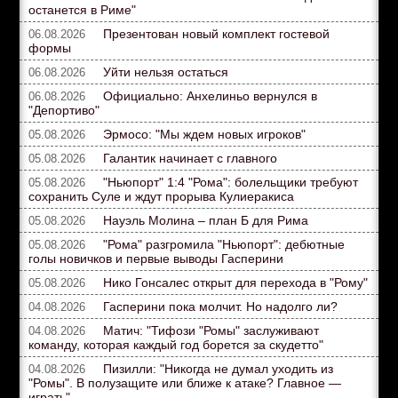
останется в Риме"
Презентован новый комплект гостевой
06.08.2026
формы
Уйти нельзя остаться
06.08.2026
Официально: Анхелиньо вернулся в
06.08.2026
"Депортиво"
Эрмосо: "Мы ждем новых игроков"
05.08.2026
Галантик начинает с главного
05.08.2026
"Ньюпорт" 1:4 "Рома": болельщики требуют
05.08.2026
сохранить Суле и ждут прорыва Кулиеракиса
Науэль Молина – план Б для Рима
05.08.2026
"Рома" разгромила "Ньюпорт": дебютные
05.08.2026
голы новичков и первые выводы Гасперини
Нико Гонсалес открыт для перехода в "Рому"
05.08.2026
Гасперини пока молчит. Но надолго ли?
04.08.2026
Матич: "Тифози "Ромы" заслуживают
04.08.2026
команду, которая каждый год борется за скудетто"
Пизилли: "Никогда не думал уходить из
04.08.2026
"Ромы". В полузащите или ближе к атаке? Главное —
играть"