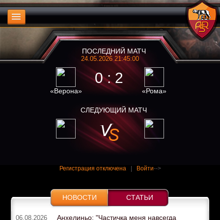
ПОСЛЕДНИЙ МАТЧ
24.05.2026 21:45:00
0 : 2
«Верона»
«Рома»
СЛЕДУЮЩИЙ МАТЧ
Регистрация отключена
|
Войти
-->
НОВОСТИ
СТАТЬИ
Анхелиньо: "Частичка меня навсегда
06.08.2026