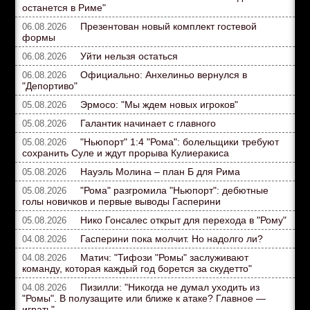
останется в Риме"
Презентован новый комплект гостевой
06.08.2026
формы
Уйти нельзя остаться
06.08.2026
Официально: Анхелиньо вернулся в
06.08.2026
"Депортиво"
Эрмосо: "Мы ждем новых игроков"
05.08.2026
Галантик начинает с главного
05.08.2026
"Ньюпорт" 1:4 "Рома": болельщики требуют
05.08.2026
сохранить Суле и ждут прорыва Кулиеракиса
Науэль Молина – план Б для Рима
05.08.2026
"Рома" разгромила "Ньюпорт": дебютные
05.08.2026
голы новичков и первые выводы Гасперини
Нико Гонсалес открыт для перехода в "Рому"
05.08.2026
Гасперини пока молчит. Но надолго ли?
04.08.2026
Матич: "Тифози "Ромы" заслуживают
04.08.2026
команду, которая каждый год борется за скудетто"
Пизилли: "Никогда не думал уходить из
04.08.2026
"Ромы". В полузащите или ближе к атаке? Главное —
играть"