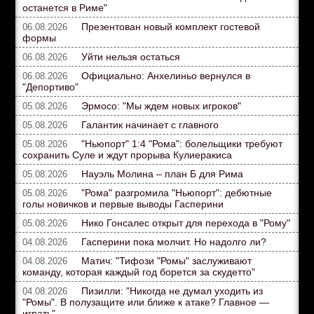
останется в Риме"
Презентован новый комплект гостевой
06.08.2026
формы
Уйти нельзя остаться
06.08.2026
Официально: Анхелиньо вернулся в
06.08.2026
"Депортиво"
Эрмосо: "Мы ждем новых игроков"
05.08.2026
Галантик начинает с главного
05.08.2026
"Ньюпорт" 1:4 "Рома": болельщики требуют
05.08.2026
сохранить Суле и ждут прорыва Кулиеракиса
Науэль Молина – план Б для Рима
05.08.2026
"Рома" разгромила "Ньюпорт": дебютные
05.08.2026
голы новичков и первые выводы Гасперини
Нико Гонсалес открыт для перехода в "Рому"
05.08.2026
Гасперини пока молчит. Но надолго ли?
04.08.2026
Матич: "Тифози "Ромы" заслуживают
04.08.2026
команду, которая каждый год борется за скудетто"
Пизилли: "Никогда не думал уходить из
04.08.2026
"Ромы". В полузащите или ближе к атаке? Главное —
играть"