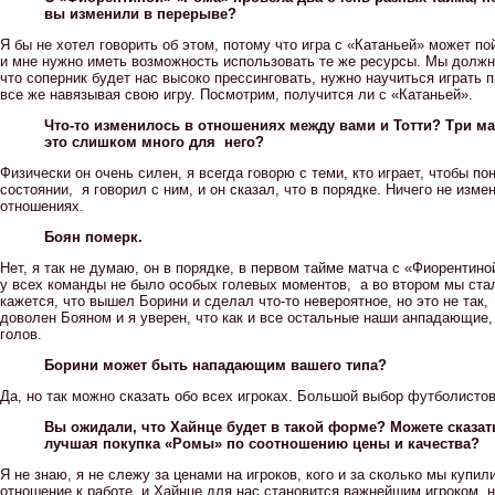
вы изменили в перерыве?
Я бы не хотел говорить об этом, потому что игра с «Катаньей» может п
и мне нужно иметь возможность использовать те же ресурсы. Мы должн
что соперник будет нас высоко прессинговать, нужно научиться играть п
все же навязывая свою игру. Посмотрим, получится ли с «Катаньей».
Что-то изменилось в отношениях между вами и Тотти? Три мат
это слишком много для него?
Физически он очень силен, я всегда говорю с теми, кто играет, чтобы по
состоянии, я говорил с ним, и он сказал, что в порядке. Ничего не изм
отношениях.
Боян померк.
Нет, я так не думаю, он в порядке, в первом тайме матча с «Фиорентиной
у всех команды не было особых голевых моментов, а во втором мы ста
кажется, что вышел Борини и сделал что-то невероятное, но это не так,
доволен Бояном и я уверен, что как и все остальные наши анпадающие,
голов.
Борини может быть нападающим вашего типа?
Да, но так можно сказать обо всех игроках. Большой выбор футболистов
Вы ожидали, что Хайнце будет в такой форме? Можете сказать
лучшая покупка «Ромы» по соотношению цены и качества?
Я не знаю, я не слежу за ценами на игроков, кого и за сколько мы купил
отношение к работе, и Хайнце для нас становится важнейшим игроком, н