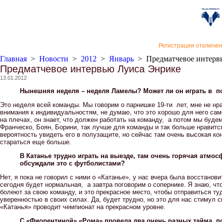
«Верон
Регистрация отключе
Главная
>
Новости
>
2012
>
Январь
>
Предматчевое интерв
Предматчевое интервью Луиса Энрике
13.01.2012
Нынешняя неделя – неделя Ламелы? Может ли он играть в п
Это неделя всей команды. Мы говорим о парнишке 19-ти лет, мне не нр
внимания к индивидуальностям, не думаю, что это хорошо для него само
на плечах, он знает, что должен работать на команду, а потом мы будем
Франческо, Боян, Борини, так лучше для команды и так больше нравитс
вероятность увидеть его в полузащите, но сейчас там очень высокая ко
стараться еще больше.
В Катанье трудно играть на выезде, там очень горячая атмос
обсуждали это с футболистами?
Нет, я пока не говорил с ними о «Катанье», у нас вчера была восстанов
сегодня будет нормальная, а завтра поговорим о сопернике. Я знаю, чт
болеют за свою команду, и это прекрасное место, чтобы отправиться туд
уверенностью в своих силах. Да, будет трудно, но это для нас стимул 
«Катанья» проводит чемпионат на прекрасном уровне.
С «Фиорентиной» «Рома» провела два очень разных тайма, по