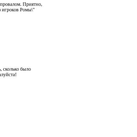
т провалом. Приятно,
з игроков Ромы\"
, сколько было
алуйста!