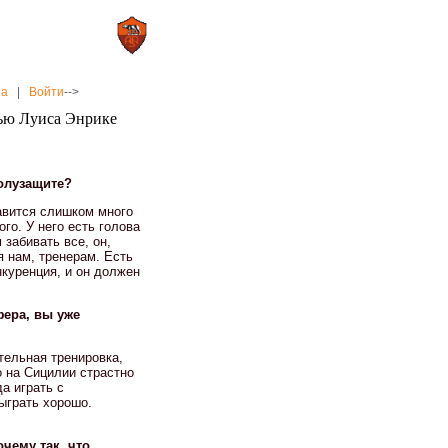
0 : 2
а»
«Рома»
на
|
Войти
-->
ью Луиса Энрике
олузащите?
авится слишком много
го. У него есть голова
 забивать все, он,
я нам, тренерам. Есть
нкуренция, и он должен
фера, вы уже
ительная тренировка,
о на Сицилии страстно
а играть с
сыграть хорошо.
чему так, что