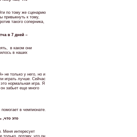
ойти по тому же сценарию
ы привыкнуть к тому,
ротив такого соперника,
ча в 7 дней –
нять, в каком они
енилось в наших
» не только у него, но и
ли играть лучше. Сейчас
 это нормальная игра. Я
 он забьет еще много
 помогает в чемпионате.
 ,что это
и. Меня интересует
е только потому, что он