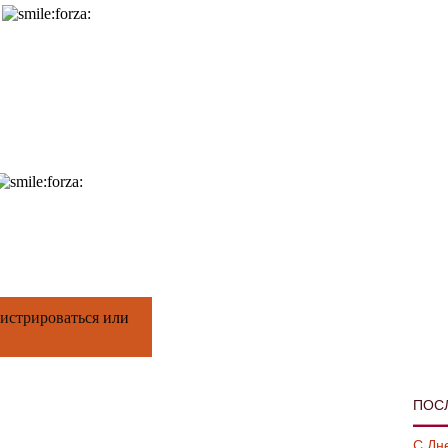
гистрироваться
или
ПОС
С Дн