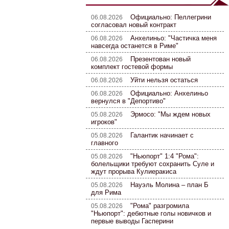
Официально: Пеллегрини
06.08.2026
согласовал новый контракт
Анхелиньо: "Частичка меня
06.08.2026
навсегда останется в Риме"
Презентован новый
06.08.2026
комплект гостевой формы
Уйти нельзя остаться
06.08.2026
Официально: Анхелиньо
06.08.2026
вернулся в "Депортиво"
Эрмосо: "Мы ждем новых
05.08.2026
игроков"
Галантик начинает с
05.08.2026
главного
"Ньюпорт" 1:4 "Рома":
05.08.2026
болельщики требуют сохранить Суле и
ждут прорыва Кулиеракиса
Науэль Молина – план Б
05.08.2026
для Рима
"Рома" разгромила
05.08.2026
"Ньюпорт": дебютные голы новичков и
первые выводы Гасперини