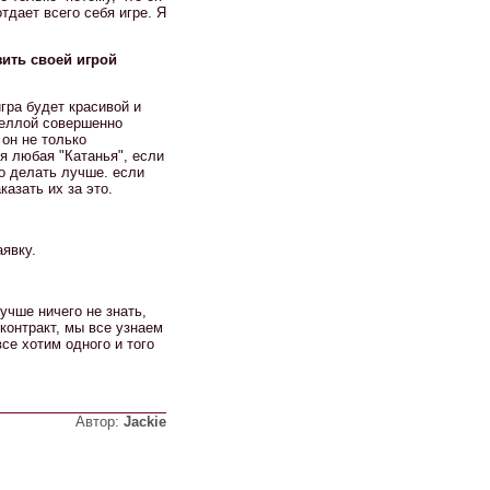
тдает всего себя игре. Я
зить своей игрой
гра будет красивой и
теллой совершенно
 он не только
я любая "Катанья", если
то делать лучше. если
казать их за это.
аявку.
учше ничего не знать,
контракт, мы все узнаем
се хотим одного и того
Автор:
Jackie