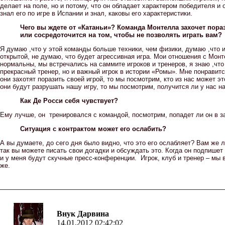
делает на поле, но и потому, что он обладает характером победителя и о
знал его по игре в Испании и знал, каковы его характеристики.
Чего вы ждете от «Катаньи»? Команда Монтелла захочет пора
или сосредоточится на том, чтобы не позволять играть вам?
Я думаю ,что у этой команды больше техники, чем физики, думаю ,что и
открытой, не думаю, что будет агрессивная игра. Мои отношения с Мон
нормальны, мы встречались на саммите игроков и тренеров, я знаю ,что
прекрасный тренер, но и важный игрок в истории «Ромы». Мне понравитс
они захотят поразить своей игрой, то мы посмотрим, кто из нас может э
они будут разрушать нашу игру, то мы посмотрим, получится ли у нас на
Как Де Росси себя чувствует?
Ему лучше, он тренировался с командой, посмотрим, попадет ли он в з
Ситуация с контрактом может его ослабить?
А вы думаете, до сего дня было видно, что это его ослабляет? Вам же л
так вы можете писать свои догадки и обсуждать это. Когда он подпишет 
и у меня будут скучные пресс-конференции. Игрок, клуб и тренер – мы в
же.
Внук Дарвина
14.01.2012 02:42:02