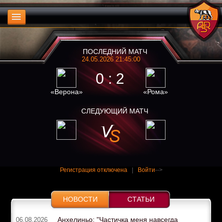
ПОСЛЕДНИЙ МАТЧ
24.05.2026 21:45:00
0 : 2
«Верона»
«Рома»
СЛЕДУЮЩИЙ МАТЧ
Регистрация отключена
|
Войти
-->
НОВОСТИ
СТАТЬИ
Анхелиньо: "Частичка меня навсегда
06.08.2026