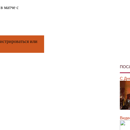
в матче с
гистрироваться
или
ПОС
С Дн
Виде