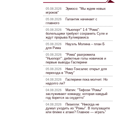
Эрмосо: "Мы ждем новых
05.08.2026
игроков"
Галантик начинает с
05.08.2026
главного
"Ньюпорт" 1:4 "Рома":
05.08.2026
болельщики требуют сохранить Суле и
ждут прорыва Кулиеракиса
Науэль Молина – план Б
05.08.2026
для Рима
"Рома" разгромила
05.08.2026
"Ньюпорт": дебютные голы новичков и
первые выводы Гасперини
Нико Гонсалес открыт для
05.08.2026
перехода в "Рому"
Гасперини пока молчит. Но
04.08.2026
надолго ли?
Матич: "Тифози "Ромы"
04.08.2026
заслуживают команду, которая каждый
год борется за скудетто"
Пизилли: "Никогда не
04.08.2026
думал уходить из "Ромы". В полузащите
или ближе к атаке? Главное — играть"