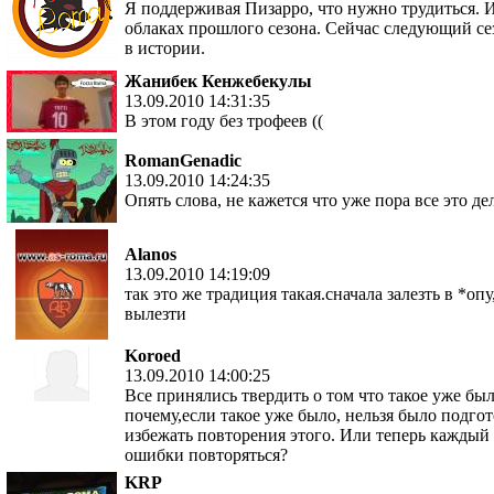
Я поддерживая Пизарро, что нужно трудиться. И
облаках прошлого сезона. Сейчас следующий сез
в истории.
Жанибек Кенжебекулы
13.09.2010 14:31:35
В этом году без трофеев ((
RomanGenadic
13.09.2010 14:24:35
Опять слова, не кажется что уже пора все это д
Alanos
13.09.2010 14:19:09
так это же традиция такая.сначала залезть в *оп
вылезти
Koroed
13.09.2010 14:00:25
Все принялись твердить о том что такое уже бы
почему,если такое уже было, нельзя было подгот
избежать повторения этого. Или теперь каждый 
ошибки повторяться?
KRP