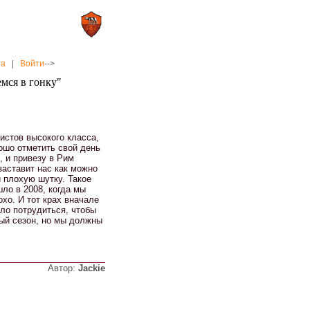
0 : 2
а»
«Рома»
на
|
Войти
-->
мся в гонку"
истов высокого класса,
рошо отметить свой день
, и привезу в Рим
заставит нас как можно
и плохую шутку. Такое
шло в 2008, когда мы
хо. И тот крах вначале
ело потрудиться, чтобы
лый сезон, но мы должны
Автор:
Jackie