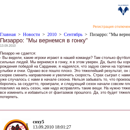
«Верон
Регистрация отключе
Главная
>
Новости
>
2010
>
Сентябрь
>
Пизарро: "Мы верне
Пизарро: "Мы вернемся в гонку"
13.09.2010
Пизарро не сдается:
- Вы видели, какие игроки играют в нашей команде? Там столько футбол
сильных людей. Мы вернемся в гонку, я в этом уверен. Да, было бы хо
рождения победой на Сардинии, я надеялся, что задую свечи на тортике
улыбки и очки. Однако все пошло плохо. Это тяжелейший результат, он 
скорее сменить направление и увеличить скорость. Страх сыграл с нам
уже случалось с нами в начале сезона. Нельзя забывать то, что произо
боролись за скудетто, проиграли, и следующий сезон начали совсем пло
повлиял на весь сезон, нам надо исправлять такие вещи. На нужно тяж
все изменить и избавиться от фантазмов прошлого. Да, это будет тяже
потерпеть.
coxy5
13.09.2010 18:01:27