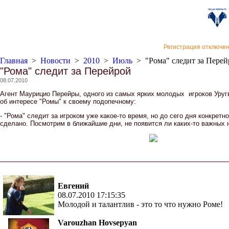
«Верон
Регистрация отключе
Главная
>
Новости
>
2010
>
Июль
>
"Рома" следит за Пере
"Рома" следит за Перейрой
08.07.2010
Агент Маурицио Перейры, одного из самых ярких молодых игроков Уругв
об интересе "Ромы" к своему подопечному:
- "Рома" следит за игроком уже какое-то время, но до сего дня конкрет
сделано. Посмотрим в ближайшие дни, не появится ли каких-то важных 
Евгений
08.07.2010 17:15:35
Молодой и талантлив - это то что нужно Роме!
Varouzhan Hovsepyan