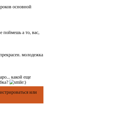
игроков основной
е поймешь а то, вас,
н прекрасен. молодежка
ро... какой еще
ибка?
гистрироваться
или