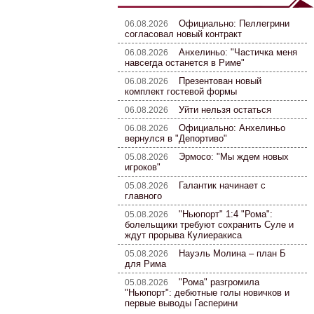
Официально: Пеллегрини
06.08.2026
согласовал новый контракт
Анхелиньо: "Частичка меня
06.08.2026
навсегда останется в Риме"
Презентован новый
06.08.2026
комплект гостевой формы
Уйти нельзя остаться
06.08.2026
Официально: Анхелиньо
06.08.2026
вернулся в "Депортиво"
Эрмосо: "Мы ждем новых
05.08.2026
игроков"
Галантик начинает с
05.08.2026
главного
"Ньюпорт" 1:4 "Рома":
05.08.2026
болельщики требуют сохранить Суле и
ждут прорыва Кулиеракиса
Науэль Молина – план Б
05.08.2026
для Рима
"Рома" разгромила
05.08.2026
"Ньюпорт": дебютные голы новичков и
первые выводы Гасперини