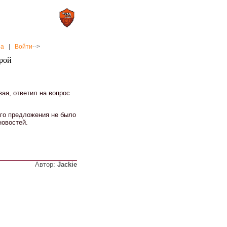
0 : 2
а»
«Рома»
на
|
Войти
-->
йрой
ая, ответил на вопрос
ного предложения не было
новостей.
Автор:
Jackie