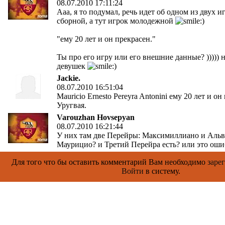
08.07.2010 17:11:24
Ааа, я то подумал, речь идет об одном из двух 
сборной, а тут игрок молодежной
"ему 20 лет и он прекрасен."
Ты про его игру или его внешние данные? ))))) н
девушек
Jackie.
08.07.2010 16:51:04
Mauricio Ernesto Pereyra Antonini ему 20 лет и о
Уругвая.
Varouzhan Hovsepyan
08.07.2010 16:21:44
У них там две Перейры: Максимиллиано и Альва
Маурицио? и Третий Перейра есть? или это ош
Для того что бы оставить комментарий Вам необходимо
заре
Войти
в систему.