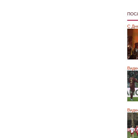
ПОС
С Дн
Виде
Виде