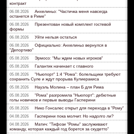
контракт
Анхелиньо: "Частичка меня навсегда
06.08.2026
останется в Риме"
Презентован новый комплект гостевой
06.08.2026
формы
Уйти нельзя остаться
06.08.2026
Официально: Анхелиньо вернулся в
06.08.2026
"Депортиво"
Эрмосо: "Мы ждем новых игроков"
05.08.2026
Галантик начинает с главного
05.08.2026
"Ньюпорт" 1:4 "Рома": болельщики требуют
05.08.2026
сохранить Суле и ждут прорыва Кулиеракиса
Науэль Молина – план Б для Рима
05.08.2026
"Рома" разгромила "Ньюпорт": дебютные
05.08.2026
голы новичков и первые выводы Гасперини
Нико Гонсалес открыт для перехода в "Рому"
05.08.2026
Гасперини пока молчит. Но надолго ли?
04.08.2026
Матич: "Тифози "Ромы" заслуживают
04.08.2026
команду, которая каждый год борется за скудетто"