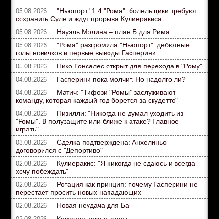
"Ньюпорт" 1:4 "Рома": болельщики требуют
05.08.2026
сохранить Суле и ждут прорыва Кулиеракиса
Науэль Молина – план Б для Рима
05.08.2026
"Рома" разгромила "Ньюпорт": дебютные
05.08.2026
голы новичков и первые выводы Гасперини
Нико Гонсалес открыт для перехода в "Рому"
05.08.2026
Гасперини пока молчит. Но надолго ли?
04.08.2026
Матич: "Тифози "Ромы" заслуживают
04.08.2026
команду, которая каждый год борется за скудетто"
Пизилли: "Никогда не думал уходить из
04.08.2026
"Ромы". В полузащите или ближе к атаке? Главное —
играть"
Сделка подтверждена: Анхелиньо
03.08.2026
договорился с "Депортиво"
Кулиеракис: "Я никогда не сдаюсь и всегда
02.08.2026
хочу побеждать"
Ротация как принцип: почему Гасперини не
02.08.2026
перестает просить новых нападающих
Новая неудача для Ба
02.08.2026
Команда пока отстает
02.08.2026