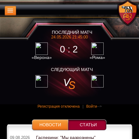
ПОСЛЕДНИЙ МАТЧ
24.05.2026 21:45:00
0 : 2
«Верона»
«Рома»
СЛЕДУЮЩИЙ МАТЧ
Регистрация отключена
|
Войти
-->
НОВОСТИ
СТАТЬИ
Гасперини: "Мы разрознены"
09.08.2026