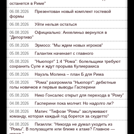
останется в Риме"
Презентован новый комплект гостевой
06.08.2026
формы
Уйти нельзя остаться
06.08.2026
Официально: Анхелиньо вернулся в
06.08.2026
"Депортиво"
Эрмосо: "Мы ждем новых игроков"
05.08.2026
Галантик начинает с главного
05.08.2026
"Ньюпорт" 1:4 "Рома": болельщики требуют
05.08.2026
сохранить Суле и ждут прорыва Кулиеракиса
Науэль Молина – план Б для Рима
05.08.2026
"Рома" разгромила "Ньюпорт": дебютные
05.08.2026
голы новичков и первые выводы Гасперини
Нико Гонсалес открыт для перехода в "Рому"
05.08.2026
Гасперини пока молчит. Но надолго ли?
04.08.2026
Матич: "Тифози "Ромы" заслуживают
04.08.2026
команду, которая каждый год борется за скудетто"
Пизилли: "Никогда не думал уходить из
04.08.2026
"Ромы". В полузащите или ближе к атаке? Главное —
играть"