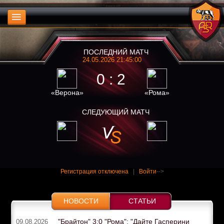
ПОСЛЕДНИЙ МАТЧ
24.05.2026 21:45:00
0 : 2
«Верона»
«Рома»
СЛЕДУЮЩИЙ МАТЧ
Регистрация отключена
|
Войти
-->
НОВОСТИ
СТАТЬИ
"Брайтон" 3:0 "Рома": "Дайте Гасперини
09.08.2026