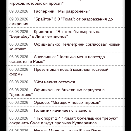
игроков, которых он просит"
Гасперини: "Мы разрознены"
09.08.2026
"Брайтон" 3:0 "Рома": от раздражения до
09.08.2026
смирения
Кристанте: "Я хотел бы сыграть на
08.08.2026
"Бернабеу" в Лиге чемпионов"
Официально: Пеллегрини согласовал новый
06.08.2026
контракт
Анхелиньо: "Частичка меня навсегда
06.08.2026
останется в Риме"
Презентован новый комплект гостевой
06.08.2026
формы
Уйти нельзя остаться
06.08.2026
Официально: Анхелиньо вернулся в
06.08.2026
"Депортиво"
Эрмосо: "Мы ждем новых игроков"
05.08.2026
Галантик начинает с главного
05.08.2026
"Ньюпорт" 1:4 "Рома": болельщики требуют
05.08.2026
сохранить Суле и ждут прорыва Кулиеракиса
Науэль Молина – план Б для Рима
05.08.2026