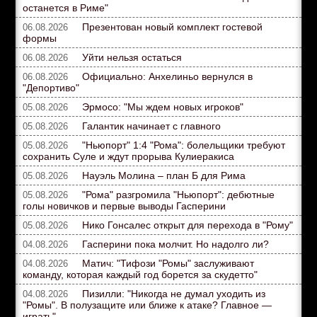
останется в Риме"
Презентован новый комплект гостевой
06.08.2026
формы
Уйти нельзя остаться
06.08.2026
Официально: Анхелиньо вернулся в
06.08.2026
"Депортиво"
Эрмосо: "Мы ждем новых игроков"
05.08.2026
Галантик начинает с главного
05.08.2026
"Ньюпорт" 1:4 "Рома": болельщики требуют
05.08.2026
сохранить Суле и ждут прорыва Кулиеракиса
Науэль Молина – план Б для Рима
05.08.2026
"Рома" разгромила "Ньюпорт": дебютные
05.08.2026
голы новичков и первые выводы Гасперини
Нико Гонсалес открыт для перехода в "Рому"
05.08.2026
Гасперини пока молчит. Но надолго ли?
04.08.2026
Матич: "Тифози "Ромы" заслуживают
04.08.2026
команду, которая каждый год борется за скудетто"
Пизилли: "Никогда не думал уходить из
04.08.2026
"Ромы". В полузащите или ближе к атаке? Главное —
играть"