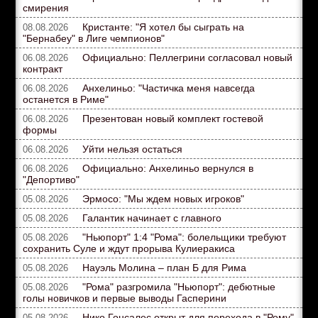
смирения
Кристанте: "Я хотел бы сыграть на
08.08.2026
"Бернабеу" в Лиге чемпионов"
Официально: Пеллегрини согласовал новый
06.08.2026
контракт
Анхелиньо: "Частичка меня навсегда
06.08.2026
останется в Риме"
Презентован новый комплект гостевой
06.08.2026
формы
Уйти нельзя остаться
06.08.2026
Официально: Анхелиньо вернулся в
06.08.2026
"Депортиво"
Эрмосо: "Мы ждем новых игроков"
05.08.2026
Галантик начинает с главного
05.08.2026
"Ньюпорт" 1:4 "Рома": болельщики требуют
05.08.2026
сохранить Суле и ждут прорыва Кулиеракиса
Науэль Молина – план Б для Рима
05.08.2026
"Рома" разгромила "Ньюпорт": дебютные
05.08.2026
голы новичков и первые выводы Гасперини
Нико Гонсалес открыт для перехода в "Рому"
05.08.2026