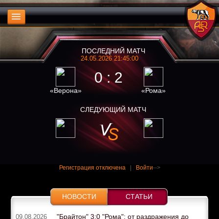
ПОСЛЕДНИЙ МАТЧ
24.05.2026 21:45:00
0 : 2
«Верона»
«Рома»
СЛЕДУЮЩИЙ МАТЧ
Регистрация отключена
|
Войти
-->
НОВОСТИ
СТАТЬИ
"Брайтон" 3:0 "Рома": от раздражения до
09.08.2026