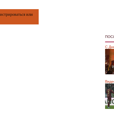
гистрироваться
или
ПОС
С Дн
Виде