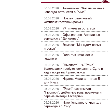
Анхелиньо: "Частичка меня
06.08.2026
навсегда останется в Риме"
Презентован новый
06.08.2026
комплект гостевой формы
Уйти нельзя остаться
06.08.2026
Официально: Анхелиньо
06.08.2026
вернулся в "Депортиво"
Эрмосо: "Мы ждем новых
05.08.2026
игроков"
Галантик начинает с
05.08.2026
главного
"Ньюпорт" 1:4 "Рома":
05.08.2026
болельщики требуют сохранить Суле и
ждут прорыва Кулиеракиса
Науэль Молина – план Б
05.08.2026
для Рима
"Рома" разгромила
05.08.2026
"Ньюпорт": дебютные голы новичков и
первые выводы Гасперини
Нико Гонсалес открыт для
05.08.2026
перехода в "Рому"