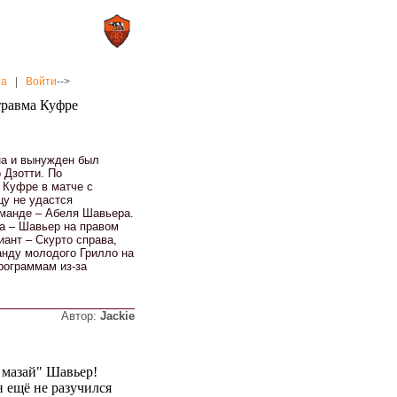
0 : 2
а»
«Рома»
на
|
Войти
-->
травма Куфре
на и вынужден был
 Дзотти. По
 Куфре в матче с
цу не удастся
оманде – Абеля Шавьера.
ка – Шавьер на правом
иант – Скурто справа,
анду молодого Грилло на
рограммам из-за
Автор:
Jackie
 мазай" Шавьер!
н ещё не разучился