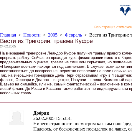
«Верон
Регистрация отключе
Главная
>
Новости
>
2005
>
Февраль
>
Вести из Тригории: 
Вести из Тригории: травма Куфре
24.02.2005
На вчерашней тренировке Леандро Куфре получил травму правого коле
прервать работу. Сейчас он проходит курс физиотерапии вместе с Карло
предварительным оценкам, травма не слишком серьезная, но появление
«Палермо» все-таки находится под сомнением. В случае, если аргентин
восстановиться до воскресенья, вероятно появление на поле новичка к
Так, на вчерашней тренировке Дель Нери отрабатывал игру в 4 защитни
фланге, Феррари и Деллас – в центре, Пануччи – слева. Возможный вар
Шавьер на скамейке, или же, самый фантастический – включение в ком
левый фланг. Де Росси и Кассано также работают по индивидуальным п
небольших травм.
Добряк
26.02.2005 15:53:31
Ничего страшного: посмотрим как там наш "дед
Надеюсь, от бесконечных посиделок на лавке, о