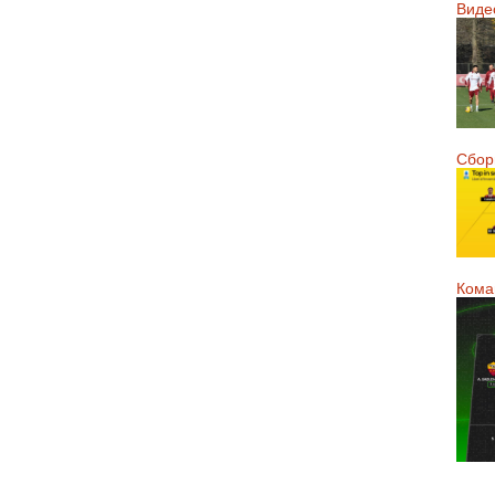
Виде
Сборн
Кома