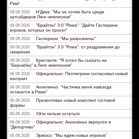
Рим!
Н’Дика: "Мы не хотим быть среди
09.08.2026
аутсайдеров Лиги чемпионов"
"Брайтон" 3:0 "Рома": "Дайте Гасперини
09.08.2026
игроков, которых он просит"
Гасперини: "Мы разрознены"
09.08.2026
"Брайтон" 3:0 "Рома": от раздражения до
09.08.2026
смирения
Кристанте: "Я хотел бы сыграть на
08.08.2026
"Бернабеу" в Лиге чемпионов"
Официально: Пеллегрини согласовал новый
06.08.2026
контракт
Анхелиньо: "Частичка меня навсегда
06.08.2026
останется в Риме"
Презентован новый комплект гостевой
06.08.2026
формы
Уйти нельзя остаться
06.08.2026
Официально: Анхелиньо вернулся в
06.08.2026
"Депортиво"
Эрмосо: "Мы ждем новых игроков"
05.08.2026