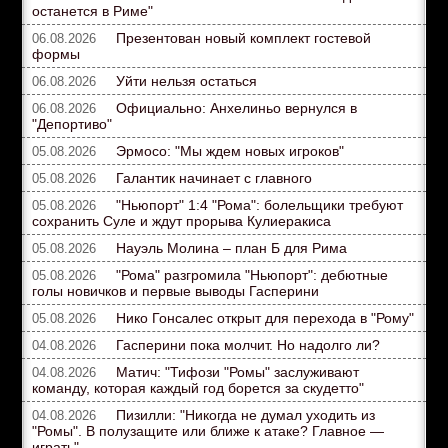
останется в Риме"
Презентован новый комплект гостевой
06.08.2026
формы
Уйти нельзя остаться
06.08.2026
Официально: Анхелиньо вернулся в
06.08.2026
"Депортиво"
Эрмосо: "Мы ждем новых игроков"
05.08.2026
Галантик начинает с главного
05.08.2026
"Ньюпорт" 1:4 "Рома": болельщики требуют
05.08.2026
сохранить Суле и ждут прорыва Кулиеракиса
Науэль Молина – план Б для Рима
05.08.2026
"Рома" разгромила "Ньюпорт": дебютные
05.08.2026
голы новичков и первые выводы Гасперини
Нико Гонсалес открыт для перехода в "Рому"
05.08.2026
Гасперини пока молчит. Но надолго ли?
04.08.2026
Матич: "Тифози "Ромы" заслуживают
04.08.2026
команду, которая каждый год борется за скудетто"
Пизилли: "Никогда не думал уходить из
04.08.2026
"Ромы". В полузащите или ближе к атаке? Главное —
играть"