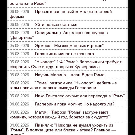
останется в Риме"
Презентован новый комплект гостевой
06.08.2026
формы
Уйти нельзя остаться
06.08.2026
Официально: Анхелиньо вернулся в
06.08.2026
"Депортиво"
Эрмосо: "Мы ждем новых игроков"
05.08.2026
Галантик начинает с главного
05.08.2026
"Ньюпорт" 1:4 "Рома": болельщики требуют
05.08.2026
сохранить Суле и ждут прорыва Кулиеракиса
Науэль Молина – план Б для Рима
05.08.2026
"Рома" разгромила "Ньюпорт": дебютные
05.08.2026
голы новичков и первые выводы Гасперини
Нико Гонсалес открыт для перехода в "Рому"
05.08.2026
Гасперини пока молчит. Но надолго ли?
04.08.2026
Матич: "Тифози "Ромы" заслуживают
04.08.2026
команду, которая каждый год борется за скудетто"
Пизилли: "Никогда не думал уходить из
04.08.2026
"Ромы". В полузащите или ближе к атаке? Главное —
играть"