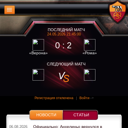
ПОСЛЕДНИЙ МАТЧ
24.05.2026 21:45:00
0 : 2
«Верона»
«Рома»
СЛЕДУЮЩИЙ МАТЧ
Регистрация отключена
|
Войти
-->
НОВОСТИ
СТАТЬИ
Официально: Анхелиньо вернулся в
06.08.2026