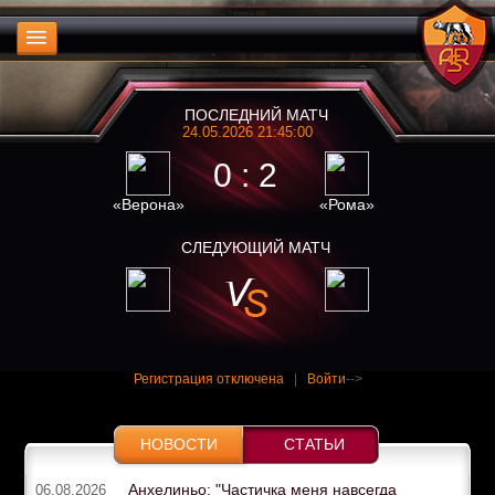
ПОСЛЕДНИЙ МАТЧ
24.05.2026 21:45:00
0 : 2
«Верона»
«Рома»
СЛЕДУЮЩИЙ МАТЧ
Регистрация отключена
|
Войти
-->
НОВОСТИ
СТАТЬИ
Анхелиньо: "Частичка меня навсегда
06.08.2026