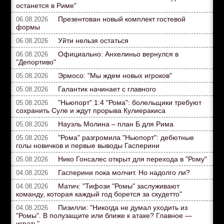
останется в Риме"
Презентован новый комплект гостевой
06.08.2026
формы
Уйти нельзя остаться
06.08.2026
Официально: Анхелиньо вернулся в
06.08.2026
"Депортиво"
Эрмосо: "Мы ждем новых игроков"
05.08.2026
Галантик начинает с главного
05.08.2026
"Ньюпорт" 1:4 "Рома": болельщики требуют
05.08.2026
сохранить Суле и ждут прорыва Кулиеракиса
Науэль Молина – план Б для Рима
05.08.2026
"Рома" разгромила "Ньюпорт": дебютные
05.08.2026
голы новичков и первые выводы Гасперини
Нико Гонсалес открыт для перехода в "Рому"
05.08.2026
Гасперини пока молчит. Но надолго ли?
04.08.2026
Матич: "Тифози "Ромы" заслуживают
04.08.2026
команду, которая каждый год борется за скудетто"
Пизилли: "Никогда не думал уходить из
04.08.2026
"Ромы". В полузащите или ближе к атаке? Главное —
играть"