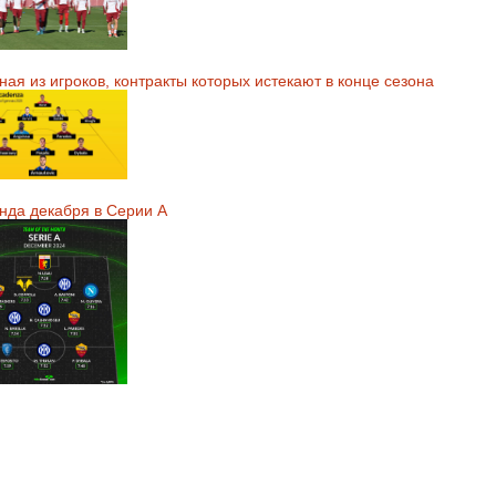
ая из игроков, контракты которых истекают в конце сезона
нда декабря в Серии А