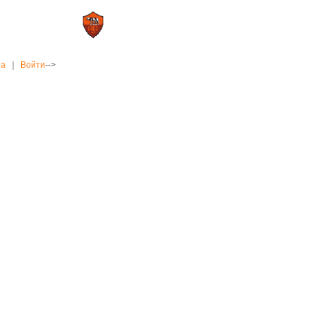
0 : 2
а»
«Рома»
на
|
Войти
-->