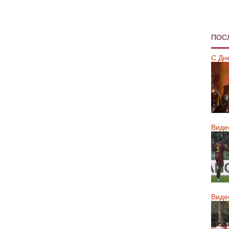
ПОС
С Дн
Виде
Виде