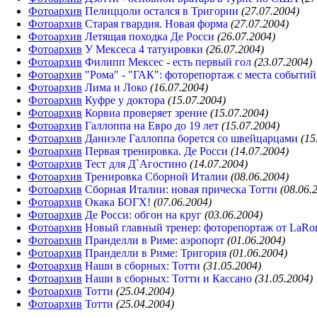
Фотоархив
Пелиццоли остался в Тригории
(27.07.2004)
Фотоархив
Старая гвардия. Новая форма
(27.07.2004)
Фотоархив
Летящая походка Де Росси
(26.07.2004)
Фотоархив
У Мексеса 4 татуировки
(26.07.2004)
Фотоархив
Филипп Мексес - есть первый гол
(23.07.2004)
Фотоархив
"Рома" - "ГАК": фоторепортаж с места событий
Фотоархив
Лима и Локо
(16.07.2004)
Фотоархив
Куфре у доктора
(15.07.2004)
Фотоархив
Корвиа проверяет зрение
(15.07.2004)
Фотоархив
Галлоппа на Евро до 19 лет
(15.07.2004)
Фотоархив
Даниэле Галлоппа борется со швейцарцами
(15
Фотоархив
Первая тренировка. Де Росси
(14.07.2004)
Фотоархив
Тест для Д`Агостино
(14.07.2004)
Фотоархив
Тренировка Сборной Италии
(08.06.2004)
Фотоархив
Сборная Италии: новая прическа Тотти
(08.06.
Фотоархив
Окака БОГХ!
(07.06.2004)
Фотоархив
Де Росси: обгон на круг
(03.06.2004)
Фотоархив
Новый главный тренер: фоторепортаж от LaRo
Фотоархив
Пранделли в Риме: аэропорт
(01.06.2004)
Фотоархив
Пранделли в Риме: Тригория
(01.06.2004)
Фотоархив
Наши в сборных: Тотти
(31.05.2004)
Фотоархив
Наши в сборных: Тотти и Кассано
(31.05.2004)
Фотоархив
Тотти
(25.04.2004)
Фотоархив
Тотти
(25.04.2004)