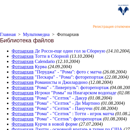
«Верон
Регистрация отключе
Главная
>
Мультимедиа
>
Фотоархив
Библиотека файлов
Фотоархив
Де Росси-еще один гол за Сборную
(14.10.2004
Фотоархив
Тотти в Сборной
(13.10.2004)
Фотоархив
Сalendario
(12.10.2004)
Фотоархив
Курва
(24.09.2004)
Фотоархив
"Перуджа" - "Рома": фото с матча
(26.08.2004)
Фотоархив
"Пескара" - "Рома": фоторепортаж
(22.08.2004)
Фотоархив
Романисты и Джилардино
(12.08.2004)
Фотоархив
"Рома" - "Ливерпуль": фоторепортаж
(04.08.200
Фотоархив
Игроки "Ромы" на Ниагарском водопаде
(02.08
Фотоархив
"Рома" - "Селтик" - Дакур
(01.08.2004)
Фотоархив
"Рома" - "Селтик" - Ди Мартино
(01.08.2004)
Фотоархив
"Рома" - "Селтик" - Пануччи
(01.08.2004)
Фотоархив
"Рома" - "Селтик" : Тотти - игрок матча
(01.08.
Фотоархив
"Рома" - "Селтик": фоторепортаж
(01.08.2004)
Фотоархив
Курчи в новой форме
(27.07.2004)
Фотоархив
Дзотти - основной вратарь в турне по США
(27