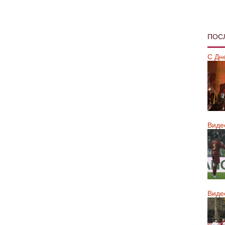
ПОС
С Дн
Виде
Виде