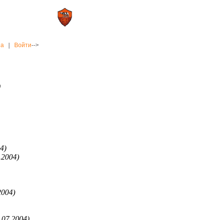
0 : 2
а»
«Рома»
на
|
Войти
-->
)
4)
.2004)
2004)
.07.2004)