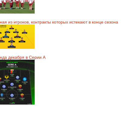
ая из игроков, контракты которых истекают в конце сезона
нда декабря в Серии А