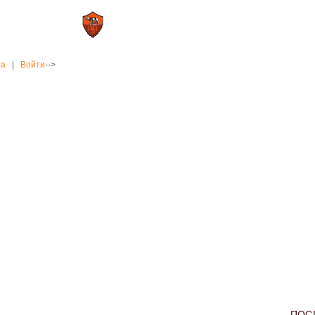
0 : 2
а»
«Рома»
на
|
Войти
-->
ПОС