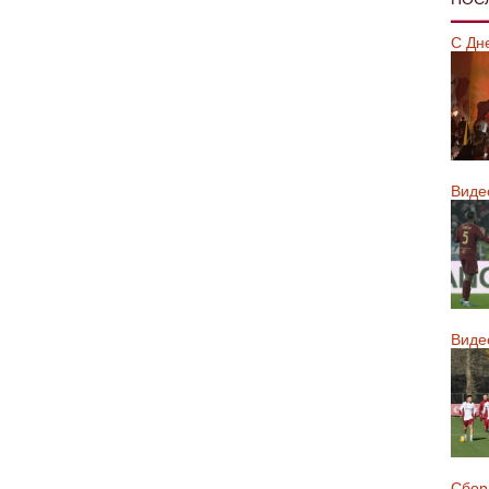
С Дн
Виде
Виде
Сборн