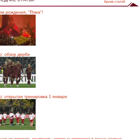
Архив статей
ем рождения, "Рома"!
о: обзор дерби
о: открытая тренировка 1 января
ая из игроков, контракты которых истекают в конце сезона