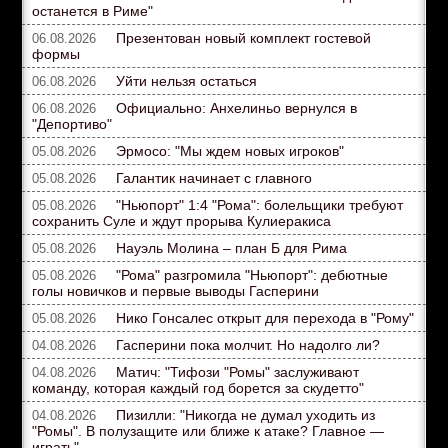
останется в Риме"
Презентован новый комплект гостевой
06.08.2026
формы
Уйти нельзя остаться
06.08.2026
Официально: Анхелиньо вернулся в
06.08.2026
"Депортиво"
Эрмосо: "Мы ждем новых игроков"
05.08.2026
Галантик начинает с главного
05.08.2026
"Ньюпорт" 1:4 "Рома": болельщики требуют
05.08.2026
сохранить Суле и ждут прорыва Кулиеракиса
Науэль Молина – план Б для Рима
05.08.2026
"Рома" разгромила "Ньюпорт": дебютные
05.08.2026
голы новичков и первые выводы Гасперини
Нико Гонсалес открыт для перехода в "Рому"
05.08.2026
Гасперини пока молчит. Но надолго ли?
04.08.2026
Матич: "Тифози "Ромы" заслуживают
04.08.2026
команду, которая каждый год борется за скудетто"
Пизилли: "Никогда не думал уходить из
04.08.2026
"Ромы". В полузащите или ближе к атаке? Главное —
играть"