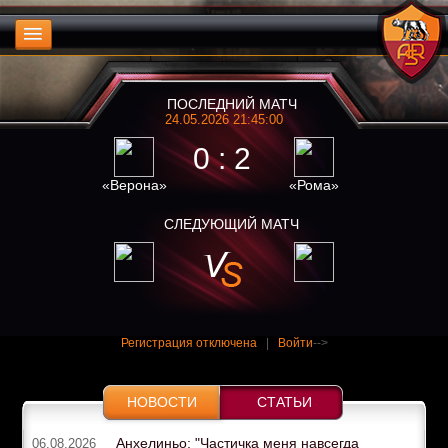
ПОСЛЕДНИЙ МАТЧ
24.05.2026 21:45:00
0 : 2
«Верона»
«Рома»
СЛЕДУЮЩИЙ МАТЧ
Регистрация отключена
|
Войти
-->
НОВОСТИ
СТАТЬИ
Анхелиньо: "Частичка меня навсегда
06.08.2026