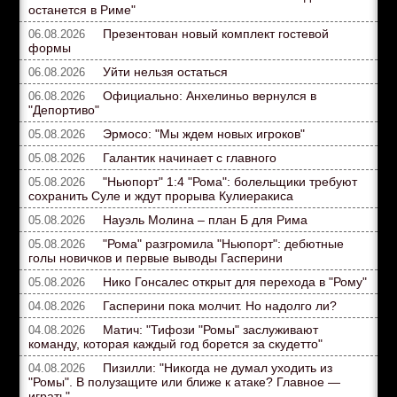
останется в Риме"
Презентован новый комплект гостевой
06.08.2026
формы
Уйти нельзя остаться
06.08.2026
Официально: Анхелиньо вернулся в
06.08.2026
"Депортиво"
Эрмосо: "Мы ждем новых игроков"
05.08.2026
Галантик начинает с главного
05.08.2026
"Ньюпорт" 1:4 "Рома": болельщики требуют
05.08.2026
сохранить Суле и ждут прорыва Кулиеракиса
Науэль Молина – план Б для Рима
05.08.2026
"Рома" разгромила "Ньюпорт": дебютные
05.08.2026
голы новичков и первые выводы Гасперини
Нико Гонсалес открыт для перехода в "Рому"
05.08.2026
Гасперини пока молчит. Но надолго ли?
04.08.2026
Матич: "Тифози "Ромы" заслуживают
04.08.2026
команду, которая каждый год борется за скудетто"
Пизилли: "Никогда не думал уходить из
04.08.2026
"Ромы". В полузащите или ближе к атаке? Главное —
играть"