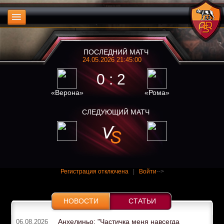
ПОСЛЕДНИЙ МАТЧ
24.05.2026 21:45:00
0 : 2
«Верона»
«Рома»
СЛЕДУЮЩИЙ МАТЧ
Регистрация отключена
|
Войти
-->
НОВОСТИ
СТАТЬИ
Анхелиньо: "Частичка меня навсегда
06.08.2026