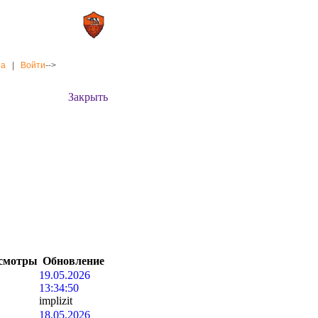
0 : 2
а»
«Рома»
на
|
Войти
-->
Закрыть
смотры
Обновление
19.05.2026
13:34:50
implizit
18.05.2026