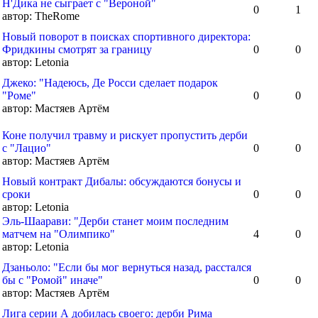
Н'Дика не сыграет с "Вероной"
0
1
автор:
TheRome
Новый поворот в поисках спортивного директора:
Фридкины смотрят за границу
0
0
автор:
Letonia
Джеко: "Надеюсь, Де Росси сделает подарок
"Роме"
0
0
автор:
Мастяев Артём
Коне получил травму и рискует пропустить дерби
с "Лацио"
0
0
автор:
Мастяев Артём
Новый контракт Дибалы: обсуждаются бонусы и
сроки
0
0
автор:
Letonia
Эль-Шаарави: "Дерби станет моим последним
матчем на "Олимпико"
4
0
автор:
Letonia
Дзаньоло: "Если бы мог вернуться назад, расстался
бы с "Ромой" иначе"
0
0
автор:
Мастяев Артём
Лига серии А добилась своего: дерби Рима