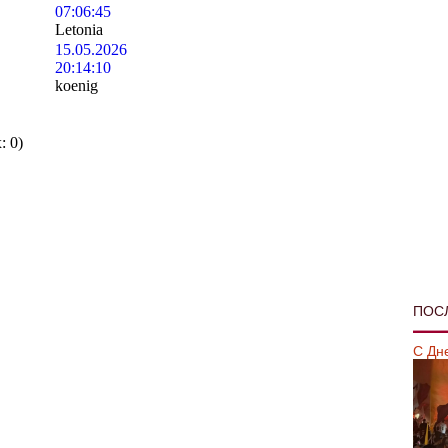
07:06:45
Letonia
15.05.2026
20:14:10
koenig
х:
0
)
ПОС
С Дн