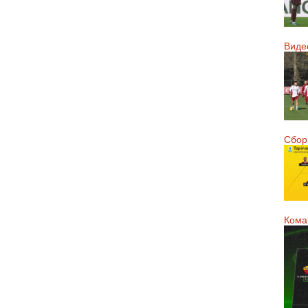
Виде
Сборн
Кома