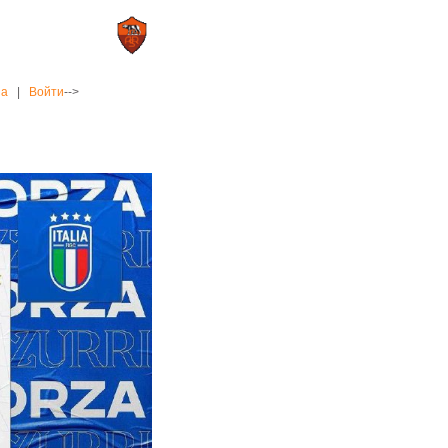
0 : 2
а»
«Рома»
на
|
Войти
-->