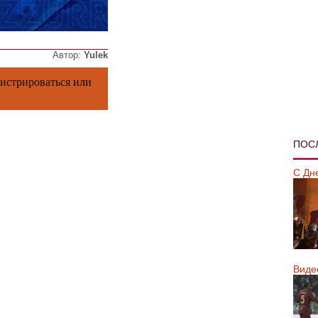
Автор:
Yulek
гистрироваться
или
ПОС
С Дн
Виде