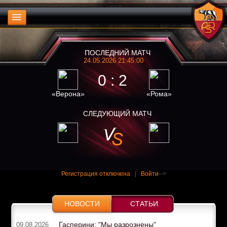
ПОСЛЕДНИЙ МАТЧ
24.05.2026 21:45:00
0 : 2
«Верона»
«Рома»
СЛЕДУЮЩИЙ МАТЧ
Регистрация отключена
|
Войти
-->
НОВОСТИ
СТАТЬИ
Гасперини: "Мы разрознены"
09.08.2026