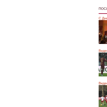
ПОС
С Дн
Виде
Виде