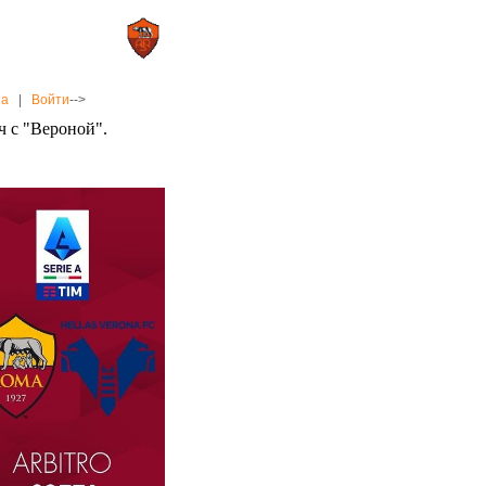
0 : 2
а»
«Рома»
на
|
Войти
-->
ч с "Вероной".