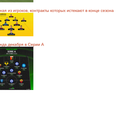
ая из игроков, контракты которых истекают в конце сезона
нда декабря в Серии А