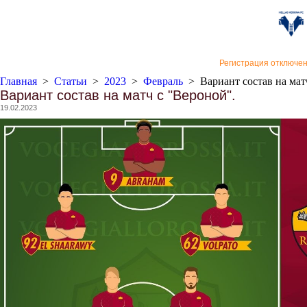
«Верон
Регистрация отключе
Главная
>
Статьи
>
2023
>
Февраль
>
Вариант состав на мат
Вариант состав на матч с "Вероной".
19.02.2023