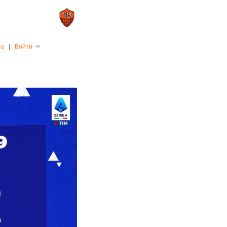
0 : 2
а»
«Рома»
на
|
Войти
-->