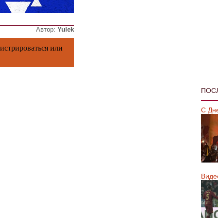
Автор:
Yulek
гистрироваться
или
ПОС
С Дн
Виде