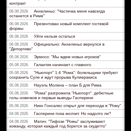
контракт
Анхелиньо: "Частичка меня навсегда
06.08.2026
останется в Риме"
Презентован новый комплект гостевой
06.08.2026
формы
Уйти нельзя остаться
06.08.2026
Официально: Анхелиньо вернулся в
06.08.2026
"Депортиво"
Эрмосо: "Мы ждем новых игроков"
05.08.2026
Галантик начинает с главного
05.08.2026
"Ньюпорт" 1:4 "Рома": болельщики требуют
05.08.2026
сохранить Суле и ждут прорыва Кулиеракиса
Науэль Молина – план Б для Рима
05.08.2026
"Рома" разгромила "Ньюпорт": дебютные
05.08.2026
голы новичков и первые выводы Гасперини
Нико Гонсалес открыт для перехода в "Рому"
05.08.2026
Гасперини пока молчит. Но надолго ли?
04.08.2026
Матич: "Тифози "Ромы" заслуживают
04.08.2026
команду, которая каждый год борется за скудетто"