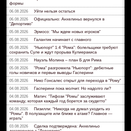
формы
Уйти нельзя остаться
06.08.2026
Официально: Анхелиньо вернулся в
06.08.2026
"Депортиво"
Эрмосо: "Мы ждем новых игроков"
05.08.2026
Галантик начинает с главного
05.08.2026
"Ньюпорт" 1:4 "Рома": болельщики требуют
05.08.2026
сохранить Суле и ждут прорыва Кулиеракиса
Науэль Молина – план Б для Рима
05.08.2026
"Рома" разгромила "Ньюпорт": дебютные
05.08.2026
голы новичков и первые выводы Гасперини
Нико Гонсалес открыт для перехода в "Рому"
05.08.2026
Гасперини пока молчит. Но надолго ли?
04.08.2026
Матич: "Тифози "Ромы" заслуживают
04.08.2026
команду, которая каждый год борется за скудетто"
Пизилли: "Никогда не думал уходить из
04.08.2026
"Ромы". В полузащите или ближе к атаке? Главное —
играть"
Сделка подтверждена: Анхелиньо
03.08.2026
договорился с "Депортиво"