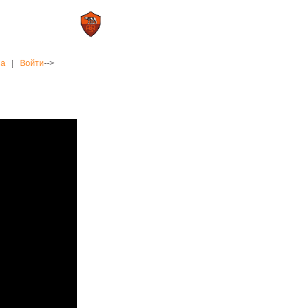
0 : 2
а»
«Рома»
на
|
Войти
-->