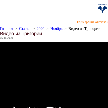
«Верон
Регистрация отключе
Главная
>
Статьи
>
2020
>
Ноябрь
>
Видео из Тригории
Видео из Тригории
05.11.2020