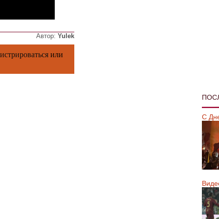
Автор:
Yulek
гистрироваться
или
ПОС
С Дн
Виде