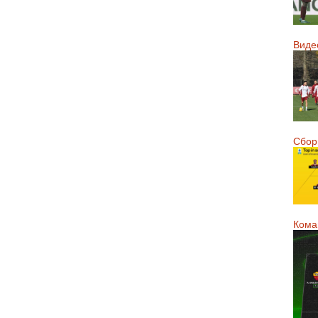
Виде
Сборн
Кома