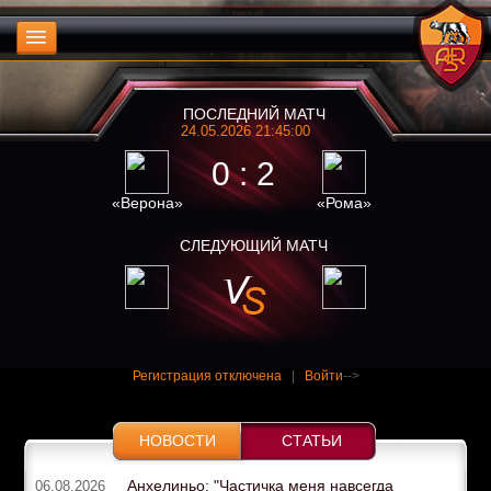
ПОСЛЕДНИЙ МАТЧ
24.05.2026 21:45:00
0 : 2
«Верона»
«Рома»
СЛЕДУЮЩИЙ МАТЧ
Регистрация отключена
|
Войти
-->
НОВОСТИ
СТАТЬИ
Анхелиньо: "Частичка меня навсегда
06.08.2026