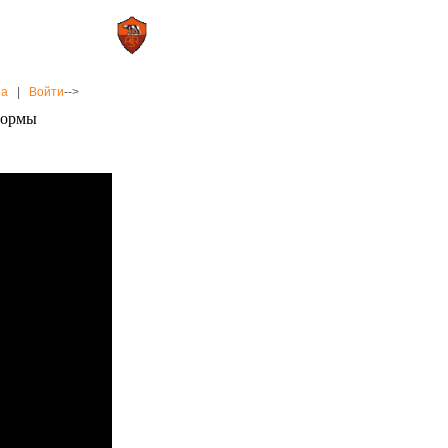
0 : 2
а»
«Рома»
на
|
Войти
-->
формы