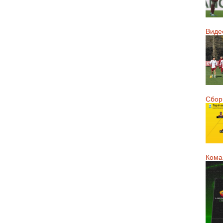
Виде
Сборн
Кома