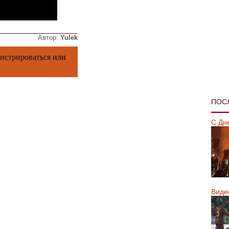
Автор:
Yulek
гистрироваться
или
ПОС
С Дн
Виде