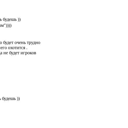
ь будешь ))
м"))))
о будет очень трудно
его охотится .
а не будет игроков
 будешь ))