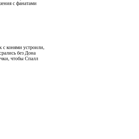
шения с фанатами
рк с конями устроили,
срались без Дона
учки, чтобы Спалл