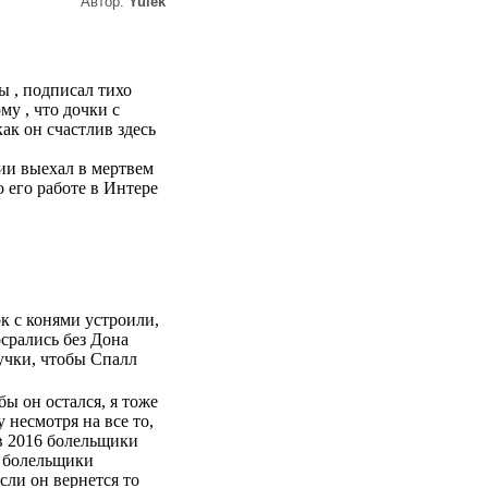
Автор:
Yulek
ы , подписал тихо
му , что дочки с
как он счастлив здесь
сии выехал в мертвем
о его работе в Интере
рк с конями устроили,
осрались без Дона
ручки, чтобы Спалл
бы он остался, я тоже
 несмотря на все то,
 в 2016 болельщики
о болельщики
сли он вернется то