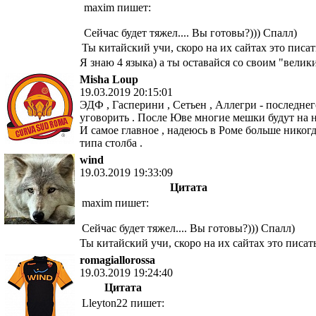
maxim пишет:
Сейчас будет тяжел.... Вы готовы?))) Спалл)
Ты китайский учи, скоро на их сайтах это писат
Я знаю 4 языка) а ты оставайся со своим "велики
Misha Loup
19.03.2019 20:15:01
ЭДФ , Гасперини , Сетьен , Аллегри - последнег
уговорить . После Юве многие мешки будут на н
И самое главное , надеюсь в Роме больше никогд
типа столба .
wind
19.03.2019 19:33:09
Цитата
maxim пишет:
Сейчас будет тяжел.... Вы готовы?))) Спалл)
Ты китайский учи, скоро на их сайтах это писать
romagiallorossa
19.03.2019 19:24:40
Цитата
Lleyton22 пишет: