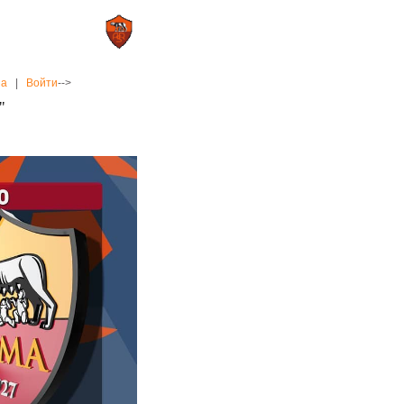
0 : 2
а»
«Рома»
на
|
Войти
-->
"