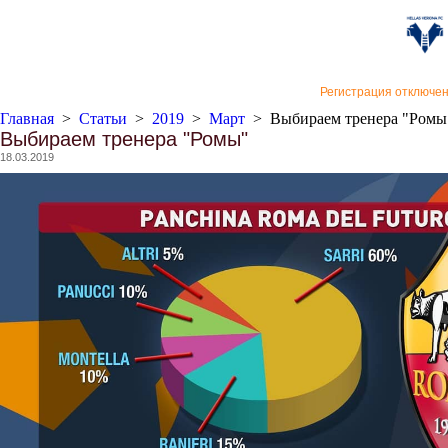
«Верон
Регистрация отключе
Главная
>
Статьи
>
2019
>
Март
>
Выбираем тренера "Ромы
Выбираем тренера "Ромы"
18.03.2019