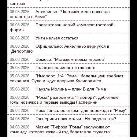
контракт
Анхелиньо: "Частичка меня навсегда
06.08.2026
останется в Риме"
Презентован новый комплект гостевой
06.08.2026
формы
Уйти нельзя остаться
06.08.2026
Официально: Анхелиньо вернулся в
06.08.2026
"Депортиво"
Эрмосо: "Мы ждем новых игроков"
05.08.2026
Галантик начинает с главного
05.08.2026
"Ньюпорт" 1:4 "Рома": болельщики требуют
05.08.2026
сохранить Суле и ждут прорыва Кулиеракиса
Науэль Молина – план Б для Рима
05.08.2026
"Рома" разгромила "Ньюпорт": дебютные
05.08.2026
голы новичков и первые выводы Гасперини
Нико Гонсалес открыт для перехода в "Рому"
05.08.2026
Гасперини пока молчит. Но надолго ли?
04.08.2026
Матич: "Тифози "Ромы" заслуживают
04.08.2026
команду, которая каждый год борется за скудетто"