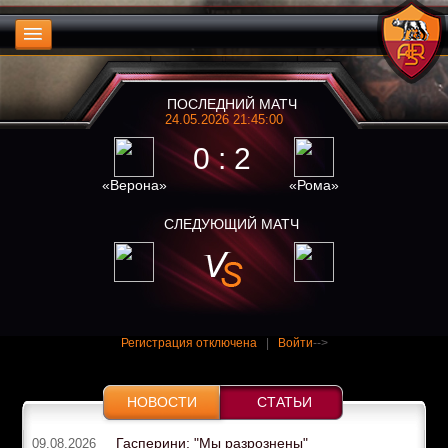
ПОСЛЕДНИЙ МАТЧ
24.05.2026 21:45:00
0 : 2
«Верона»
«Рома»
СЛЕДУЮЩИЙ МАТЧ
Регистрация отключена
|
Войти
-->
НОВОСТИ
СТАТЬИ
Гасперини: "Мы разрознены"
09.08.2026