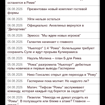
останется в Риме"
Презентован новый комплект гостевой
06.08.2026
формы
Уйти нельзя остаться
06.08.2026
Официально: Анхелиньо вернулся в
06.08.2026
"Депортиво"
Эрмосо: "Мы ждем новых игроков"
05.08.2026
Галантик начинает с главного
05.08.2026
"Ньюпорт" 1:4 "Рома": болельщики требуют
05.08.2026
сохранить Суле и ждут прорыва Кулиеракиса
Науэль Молина – план Б для Рима
05.08.2026
"Рома" разгромила "Ньюпорт": дебютные
05.08.2026
голы новичков и первые выводы Гасперини
Нико Гонсалес открыт для перехода в "Рому"
05.08.2026
Гасперини пока молчит. Но надолго ли?
04.08.2026
Матич: "Тифози "Ромы" заслуживают
04.08.2026
команду, которая каждый год борется за скудетто"
Пизилли: "Никогда не думал уходить из
04.08.2026
"Ромы". В полузащите или ближе к атаке? Главное —
играть"