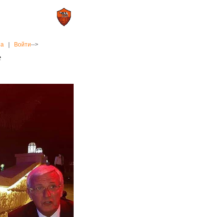
0 : 2
а»
«Рома»
на
|
Войти
-->
е