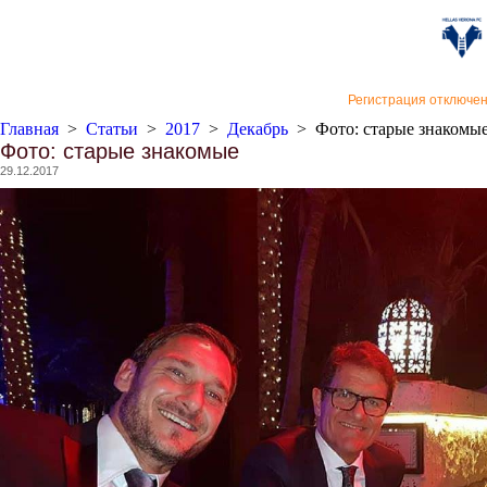
«Верон
Регистрация отключе
Главная
>
Статьи
>
2017
>
Декабрь
>
Фото: старые знакомы
Фото: старые знакомые
29.12.2017